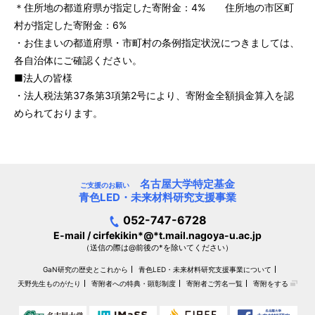
＊住所地の都道府県が指定した寄附金：4% 住所地の市区町
村が指定した寄附金：6%
・お住まいの都道府県・市町村の条例指定状況につきましては、
各自治体にご確認ください。
■法人の皆様
・法人税法第37条第3項第2号により、寄附金全額損金算入を認
められております。
名古屋大学特定基金
ご支援のお願い
青色LED・未来材料研究支援事業
052-747-6728
E-mail / cirfekikin*@*t.mail.nagoya-u.ac.jp
（送信の際は@前後の*を除いてください）
GaN研究の歴史とこれから
青色LED・未来材料研究支援事業について
天野先生ものがたり
寄附者への特典・顕彰制度
寄附者ご芳名一覧
寄附をする